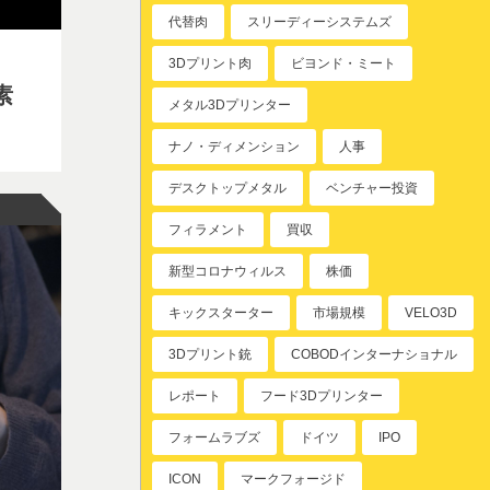
代替肉
スリーディーシステムズ
3Dプリント肉
ビヨンド・ミート
素
メタル3Dプリンター
ナノ・ディメンション
人事
デスクトップメタル
ベンチャー投資
フィラメント
買収
新型コロナウィルス
株価
キックスターター
市場規模
VELO3D
3Dプリント銃
COBODインターナショナル
レポート
フード3Dプリンター
フォームラブズ
ドイツ
IPO
ICON
マークフォージド