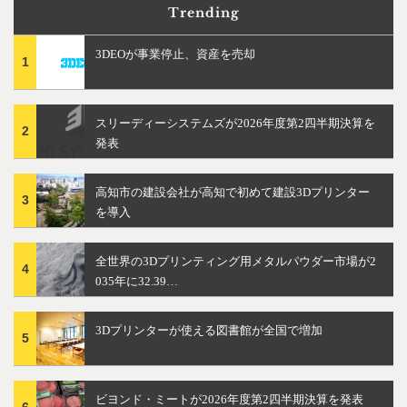
Trending
3DEOが事業停止、資産を売却
1
スリーディーシステムズが2026年度第2四半期決算を
2
発表
高知市の建設会社が高知で初めて建設3Dプリンター
3
を導入
全世界の3Dプリンティング用メタルパウダー市場が2
4
035年に32.39…
3Dプリンターが使える図書館が全国で増加
5
ビヨンド・ミートが2026年度第2四半期決算を発表
6