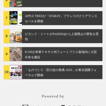
APPLE TREEが「STARAY」ブランドのクリアランス
7
セールを開催
ビヨンド・ミートがNASDAQから上場廃止の警告を受
8
領
ICONが米軍テキサス州フォートブリス基地内に大型
9
兵舎を建設
「ものづくり・匠の技の祭典 2026」が東京国際フォ
10
ーラムで開催
Powered by