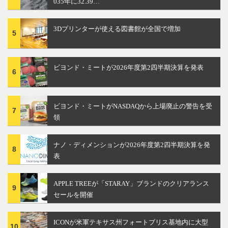
035年に32.39…
3Dプリンターが使える図書館が全国で増加
5
ビヨンド・ミートが2026年度第2四半期決算を発表
6
ビヨンド・ミートがNASDAQから上場廃止の警告を受
7
領
ナノ・ディメンションが2026年度第2四半期決算を発
8
表
APPLE TREEが「STARAY」ブランドのクリアランス
9
セールを開催
ICONが米軍テキサス州フォートブリス基地内に大型
10