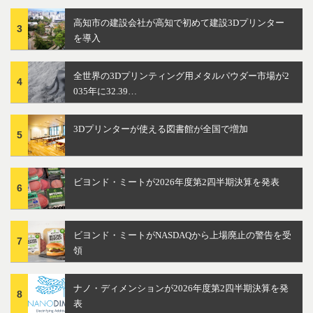
高知市の建設会社が高知で初めて建設3Dプリンター
3
を導入
全世界の3Dプリンティング用メタルパウダー市場が2
4
035年に32.39…
3Dプリンターが使える図書館が全国で増加
5
ビヨンド・ミートが2026年度第2四半期決算を発表
6
ビヨンド・ミートがNASDAQから上場廃止の警告を受
7
領
ナノ・ディメンションが2026年度第2四半期決算を発
8
表