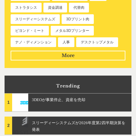
ストラタシス
資金調達
代替肉
スリーディーシステムズ
3Dプリント肉
ビヨンド・ミート
メタル3Dプリンター
ナノ・ディメンション
人事
デスクトップメタル
More
Trending
3DEOが事業停止、資産を売却
1
スリーディーシステムズが2026年度第2四半期決算を
2
発表