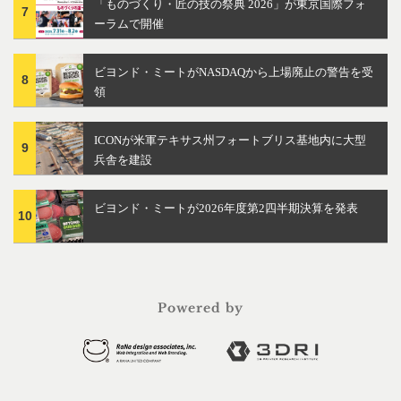
「ものづくり・匠の技の祭典 2026」が東京国際フォ
7
ーラムで開催
ビヨンド・ミートがNASDAQから上場廃止の警告を受
8
領
ICONが米軍テキサス州フォートブリス基地内に大型
9
兵舎を建設
ビヨンド・ミートが2026年度第2四半期決算を発表
10
Powered by