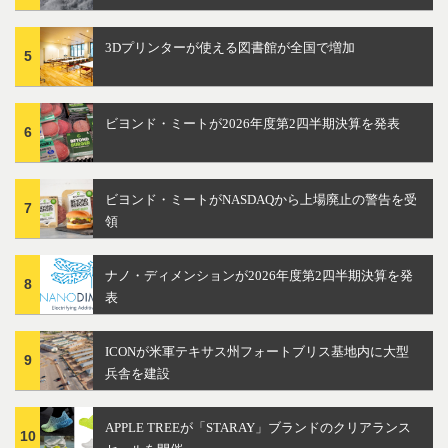
3Dプリンターが使える図書館が全国で増加
5
ビヨンド・ミートが2026年度第2四半期決算を発表
6
ビヨンド・ミートがNASDAQから上場廃止の警告を受
7
領
ナノ・ディメンションが2026年度第2四半期決算を発
8
表
ICONが米軍テキサス州フォートブリス基地内に大型
9
兵舎を建設
APPLE TREEが「STARAY」ブランドのクリアランス
10