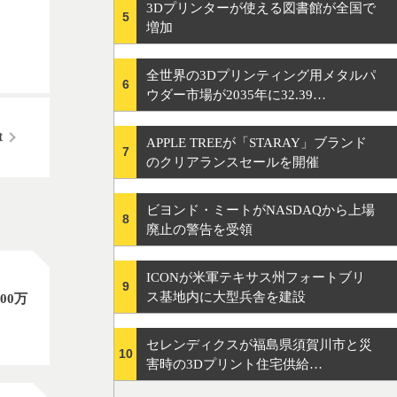
3Dプリンターが使える図書館が全国で
5
増加
全世界の3Dプリンティング用メタルパ
6
ウダー市場が2035年に32.39…
APPLE TREEが「STARAY」ブランド
7
のクリアランスセールを開催
ビヨンド・ミートがNASDAQから上場
8
廃止の警告を受領
ICONが米軍テキサス州フォートブリ
9
ス基地内に大型兵舎を建設
00万
セレンディクスが福島県須賀川市と災
10
害時の3Dプリント住宅供給…