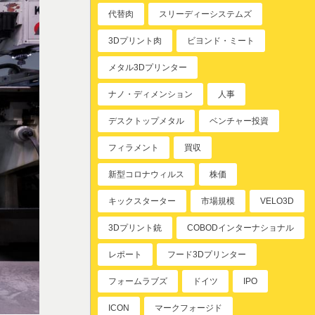
代替肉
スリーディーシステムズ
3Dプリント肉
ビヨンド・ミート
メタル3Dプリンター
ナノ・ディメンション
人事
デスクトップメタル
ベンチャー投資
フィラメント
買収
新型コロナウィルス
株価
キックスターター
市場規模
VELO3D
3Dプリント銃
COBODインターナショナル
レポート
フード3Dプリンター
フォームラブズ
ドイツ
IPO
ICON
マークフォージド