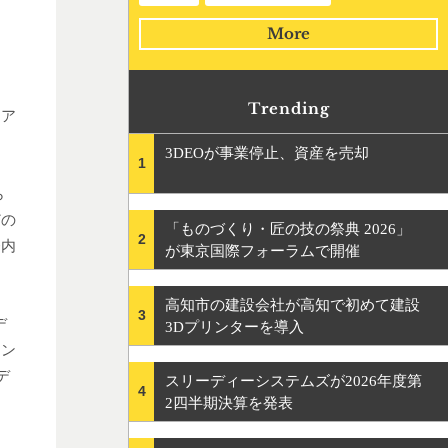
More
Trending
リア
3DEOが事業停止、資産を売却
1
ら
どの
「ものづくり・匠の技の祭典 2026」
2
務内
が東京国際フォーラムで開催
高知市の建設会社が高知で初めて建設
3
デ
3Dプリンターを導入
シン
デ
スリーディーシステムズが2026年度第
4
2四半期決算を発表