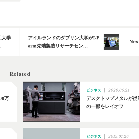
工大学
アイルランドのダブリン大学がI-F
…
orm先端製造リサーチセン…
Related
2020.06.21
ビジネス
00万
デスクトップメタルが従
の一部をレイオフ
2019.01.26
ビジネス