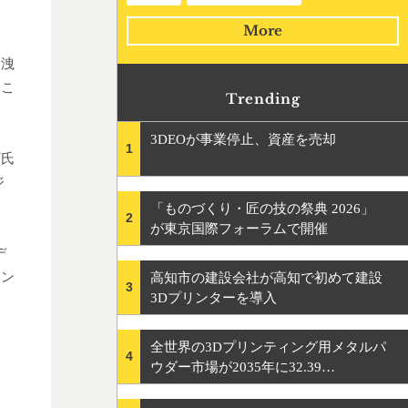
More
漏洩
とこ
Trending
3DEOが事業停止、資産を売却
1
ギ氏
ジ
「ものづくり・匠の技の祭典 2026」
2
が東京国際フォーラムで開催
デ
シン
高知市の建設会社が高知で初めて建設
3
3Dプリンターを導入
全世界の3Dプリンティング用メタルパ
4
ウダー市場が2035年に32.39…