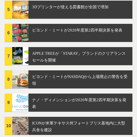
3Dプリンターが使える図書館が全国で増加
5
ビヨンド・ミートが2026年度第2四半期決算を発表
6
APPLE TREEが「STARAY」ブランドのクリアランス
7
セールを開催
ビヨンド・ミートがNASDAQから上場廃止の警告を受
8
領
ナノ・ディメンションが2026年度第2四半期決算を発
9
表
ICONが米軍テキサス州フォートブリス基地内に大型
10
兵舎を建設