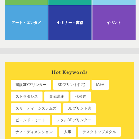
アート・エンタメ
セミナー・書籍
イベント
Hot Keywords
建設3Dプリンター
3Dプリント住宅
M&A
ストラタシス
資金調達
代替肉
スリーディーシステムズ
3Dプリント肉
ビヨンド・ミート
メタル3Dプリンター
ナノ・ディメンション
人事
デスクトップメタル