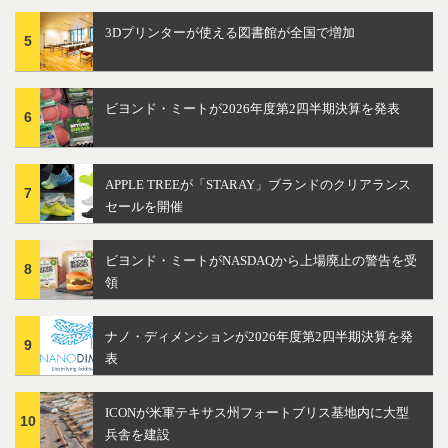
3Dプリンターが使える図書館が全国で増加
5
ビヨンド・ミートが2026年度第2四半期決算を発表
6
APPLE TREEが「STARAY」ブランドのクリアランス
7
セールを開催
ビヨンド・ミートがNASDAQから上場廃止の警告を受
8
領
ナノ・ディメンションが2026年度第2四半期決算を発
9
表
ICONが米軍テキサス州フォートブリス基地内に大型
10
兵舎を建設