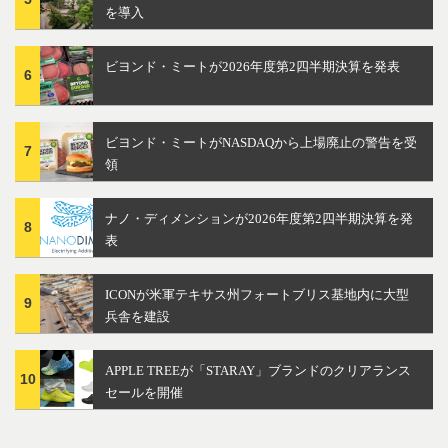
を導入
ビヨンド・ミートが2026年度第2四半期決算を発表
6
ビヨンド・ミートがNASDAQから上場廃止の警告を受
7
領
ナノ・ディメンションが2026年度第2四半期決算を発
8
表
ICONが米軍テキサス州フォートブリス基地内に大型
9
兵舎を建設
APPLE TREEが「STARAY」ブランドのクリアランス
10
セールを開催