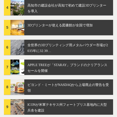
高知市の建設会社が高知で初めて建設3Dプリンター
4
を導入
3Dプリンターが使える図書館が全国で増加
5
全世界の3Dプリンティング用メタルパウダー市場が2
6
035年に32.39…
APPLE TREEが「STARAY」ブランドのクリアランス
7
セールを開催
ビヨンド・ミートがNASDAQから上場廃止の警告を受
8
領
ICONが米軍テキサス州フォートブリス基地内に大型
9
兵舎を建設