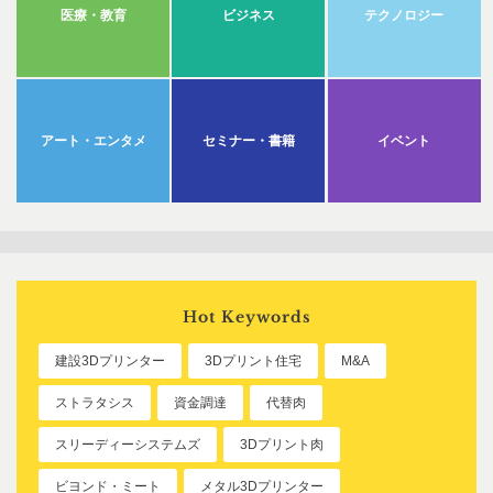
医療・教育
ビジネス
テクノロジー
アート・エンタメ
セミナー・書籍
イベント
Hot Keywords
建設3Dプリンター
3Dプリント住宅
M&A
ストラタシス
資金調達
代替肉
スリーディーシステムズ
3Dプリント肉
ビヨンド・ミート
メタル3Dプリンター