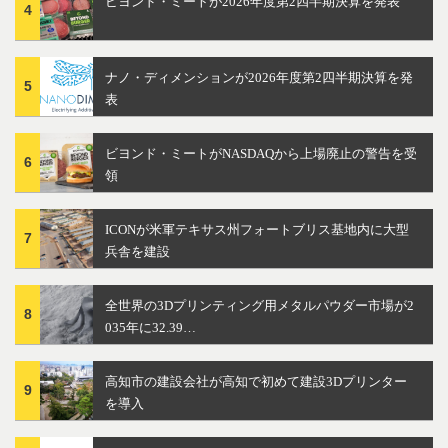
ビヨンド・ミートが2026年度第2四半期決算を発表
4
ナノ・ディメンションが2026年度第2四半期決算を発
5
表
ビヨンド・ミートがNASDAQから上場廃止の警告を受
6
領
ICONが米軍テキサス州フォートブリス基地内に大型
7
兵舎を建設
全世界の3Dプリンティング用メタルパウダー市場が2
8
035年に32.39…
高知市の建設会社が高知で初めて建設3Dプリンター
9
を導入