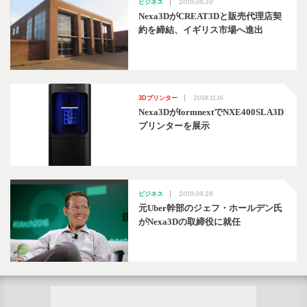
2019.08.30
ビジネス
Nexa3DがCREAT3Dと販売代理店契
約を締結、イギリス市場へ進出
2018.11.16
3Dプリンター
Nexa3DがformnextでNXE400SLA3D
プリンターを展示
2019.08.28
ビジネス
元Uber幹部のジェフ・ホールデン氏
がNexa3Dの取締役に就任