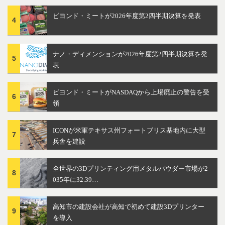
ビヨンド・ミートが2026年度第2四半期決算を発表
4
ナノ・ディメンションが2026年度第2四半期決算を発
5
表
ビヨンド・ミートがNASDAQから上場廃止の警告を受
6
領
ICONが米軍テキサス州フォートブリス基地内に大型
7
兵舎を建設
全世界の3Dプリンティング用メタルパウダー市場が2
8
035年に32.39…
高知市の建設会社が高知で初めて建設3Dプリンター
9
を導入