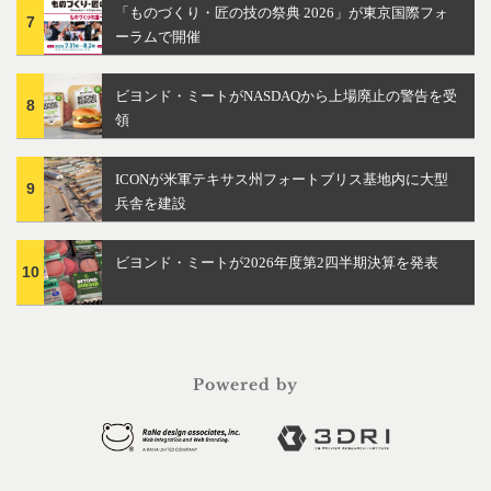
「ものづくり・匠の技の祭典 2026」が東京国際フォ
7
ーラムで開催
ビヨンド・ミートがNASDAQから上場廃止の警告を受
8
領
ICONが米軍テキサス州フォートブリス基地内に大型
9
兵舎を建設
ビヨンド・ミートが2026年度第2四半期決算を発表
10
Powered by