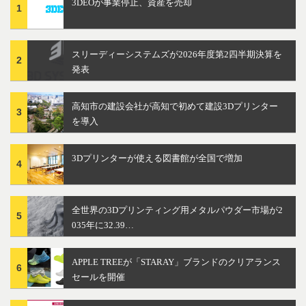
3DEOが事業停止、資産を売却
1
スリーディーシステムズが2026年度第2四半期決算を
2
発表
高知市の建設会社が高知で初めて建設3Dプリンター
3
を導入
3Dプリンターが使える図書館が全国で増加
4
全世界の3Dプリンティング用メタルパウダー市場が2
5
035年に32.39…
APPLE TREEが「STARAY」ブランドのクリアランス
6
セールを開催