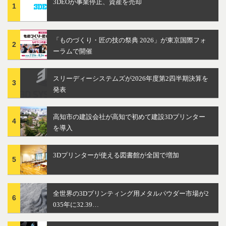
3DEOが事業停止、資産を売却
1
「ものづくり・匠の技の祭典 2026」が東京国際フォ
2
ーラムで開催
スリーディーシステムズが2026年度第2四半期決算を
3
発表
高知市の建設会社が高知で初めて建設3Dプリンター
4
を導入
3Dプリンターが使える図書館が全国で増加
5
全世界の3Dプリンティング用メタルパウダー市場が2
6
035年に32.39…