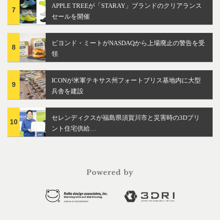
APPLE TREEが「STARAY」ブランドのクリアランス
7
セールを開催
ビヨンド・ミートがNASDAQから上場廃止の警告を受
8
領
ICONが米軍テキサス州フォートブリス基地内に大型
9
兵舎を建設
セレンディクスが福島県須賀川市と災害時の3Dプリ
10
ント住宅供給…
Powered by