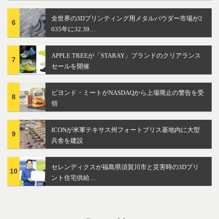
全世界の3Dプリンティング用メタルパウダー市場が2
6
035年に32.39…
APPLE TREEが「STARAY」ブランドのクリアランス
7
セールを開催
ビヨンド・ミートがNASDAQから上場廃止の警告を受
8
領
ICONが米軍テキサス州フォートブリス基地内に大型
9
兵舎を建設
セレンディクスが福島県須賀川市と災害時の3Dプリ
10
ント住宅供給…