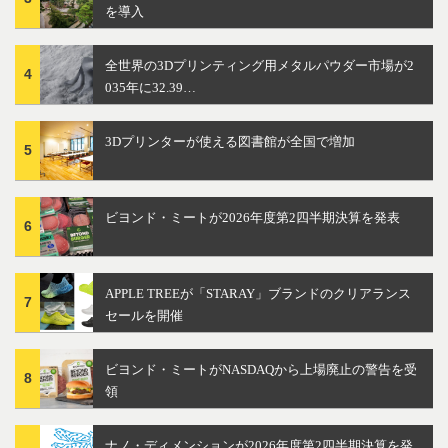
を導入
全世界の3Dプリンティング用メタルパウダー市場が2
4
035年に32.39…
3Dプリンターが使える図書館が全国で増加
5
ビヨンド・ミートが2026年度第2四半期決算を発表
6
APPLE TREEが「STARAY」ブランドのクリアランス
7
セールを開催
ビヨンド・ミートがNASDAQから上場廃止の警告を受
8
領
ナノ・ディメンションが2026年度第2四半期決算を発