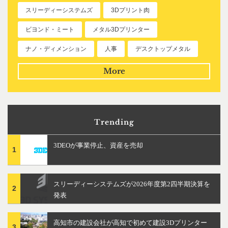
スリーディーシステムズ
3Dプリント肉
ビヨンド・ミート
メタル3Dプリンター
ナノ・ディメンション
人事
デスクトップメタル
More
Trending
3DEOが事業停止、資産を売却
1
スリーディーシステムズが2026年度第2四半期決算を
2
発表
高知市の建設会社が高知で初めて建設3Dプリンター
3