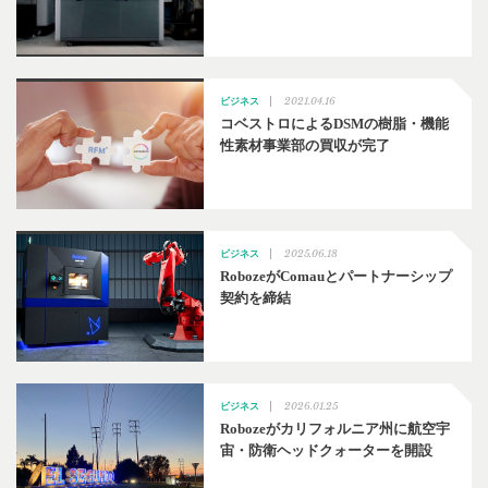
2021.04.16
ビジネス
コベストロによるDSMの樹脂・機能
性素材事業部の買収が完了
2025.06.18
ビジネス
RobozeがComauとパートナーシップ
契約を締結
2026.01.25
ビジネス
Robozeがカリフォルニア州に航空宇
宙・防衛ヘッドクォーターを開設