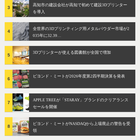
高知市の建設会社が高知で初めて建設3Dプリンター
3
を導入
全世界の3Dプリンティング用メタルパウダー市場が2
4
035年に32.39…
3Dプリンターが使える図書館が全国で増加
5
ビヨンド・ミートが2026年度第2四半期決算を発表
6
APPLE TREEが「STARAY」ブランドのクリアランス
7
セールを開催
ビヨンド・ミートがNASDAQから上場廃止の警告を受
8
領