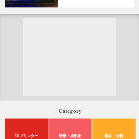
Category
3Dプリンター
造形・成形物
素材・材料