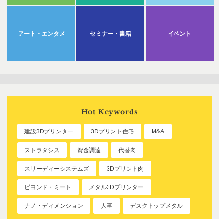
アート・エンタメ
セミナー・書籍
イベント
Hot Keywords
建設3Dプリンター
3Dプリント住宅
M&A
ストラタシス
資金調達
代替肉
スリーディーシステムズ
3Dプリント肉
ビヨンド・ミート
メタル3Dプリンター
ナノ・ディメンション
人事
デスクトップメタル