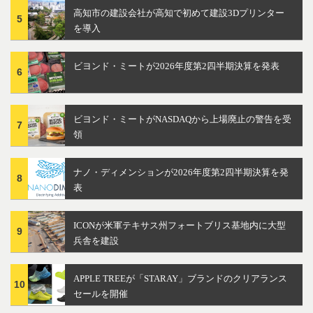
高知市の建設会社が高知で初めて建設3Dプリンター
5
を導入
ビヨンド・ミートが2026年度第2四半期決算を発表
6
ビヨンド・ミートがNASDAQから上場廃止の警告を受
7
領
ナノ・ディメンションが2026年度第2四半期決算を発
8
表
ICONが米軍テキサス州フォートブリス基地内に大型
9
兵舎を建設
APPLE TREEが「STARAY」ブランドのクリアランス
10
セールを開催