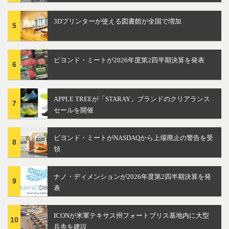
3Dプリンターが使える図書館が全国で増加
5
ビヨンド・ミートが2026年度第2四半期決算を発表
6
APPLE TREEが「STARAY」ブランドのクリアランス
7
セールを開催
ビヨンド・ミートがNASDAQから上場廃止の警告を受
8
領
ナノ・ディメンションが2026年度第2四半期決算を発
9
表
ICONが米軍テキサス州フォートブリス基地内に大型
10
兵舎を建設