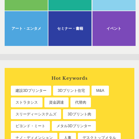
アート・エンタメ
セミナー・書籍
イベント
Hot Keywords
建設3Dプリンター
3Dプリント住宅
M&A
ストラタシス
資金調達
代替肉
スリーディーシステムズ
3Dプリント肉
ビヨンド・ミート
メタル3Dプリンター
ナノ・ディメンション
人事
デスクトップメタル