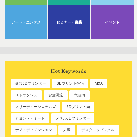
アート・エンタメ
セミナー・書籍
イベント
Hot Keywords
建設3Dプリンター
3Dプリント住宅
M&A
ストラタシス
資金調達
代替肉
スリーディーシステムズ
3Dプリント肉
ビヨンド・ミート
メタル3Dプリンター
ナノ・ディメンション
人事
デスクトップメタル