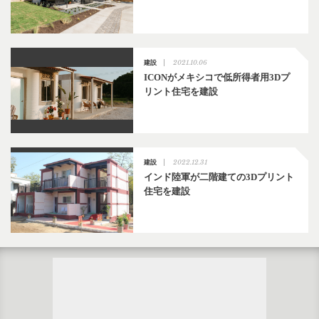
2021.10.06
建設
ICONがメキシコで低所得者用3Dプ
リント住宅を建設
2022.12.31
建設
インド陸軍が二階建ての3Dプリント
住宅を建設