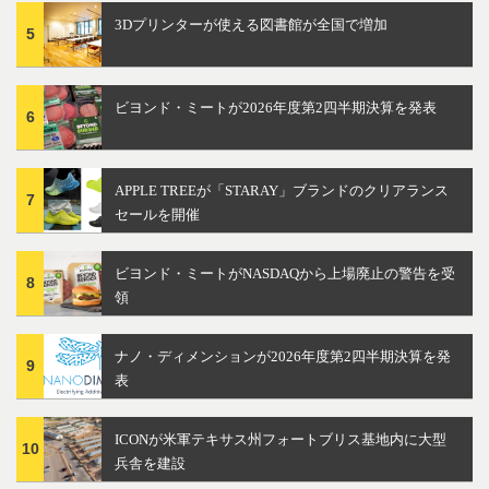
3Dプリンターが使える図書館が全国で増加
5
ビヨンド・ミートが2026年度第2四半期決算を発表
6
APPLE TREEが「STARAY」ブランドのクリアランス
7
セールを開催
ビヨンド・ミートがNASDAQから上場廃止の警告を受
8
領
ナノ・ディメンションが2026年度第2四半期決算を発
9
表
ICONが米軍テキサス州フォートブリス基地内に大型
10
兵舎を建設