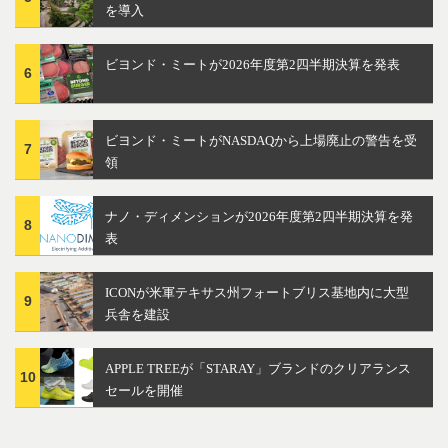
を導入
ビヨンド・ミートが2026年度第2四半期決算を発表
6
ビヨンド・ミートがNASDAQから上場廃止の警告を受
7
領
ナノ・ディメンションが2026年度第2四半期決算を発
8
表
ICONが米軍テキサス州フォートブリス基地内に大型
9
兵舎を建設
APPLE TREEが「STARAY」ブランドのクリアランス
10
セールを開催