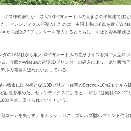
ィクス株式会社が、最大100平方メートルの大きさの平屋建て住宅
た。セレンディクスが導入したのは、中国上海に拠点を置くWinsu
nsunから建設3Dプリンターを導入するとともに、同社と資本業務提
ランダのTAM社から最大60平方メートルの造形サイズを持つ大型ロボ
る。今回のWinsunの建設3Dプリンターの導入により、来年販売予
100m2モデルの開発を進めたいとしている。
小牧市に国内初となる3Dプリント住宅のSerendix10m2モデルを
ど話題を集めた。セレンディクスによると、同社には同社の3Dプ
800件以上寄せられているという。
の住宅ローンを失くす」をミッションに、プレハブ型3Dプリント住宅