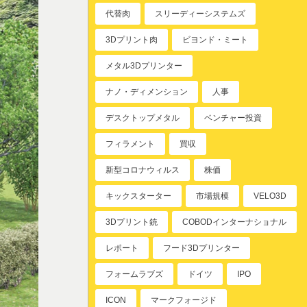
代替肉
スリーディーシステムズ
3Dプリント肉
ビヨンド・ミート
メタル3Dプリンター
ナノ・ディメンション
人事
デスクトップメタル
ベンチャー投資
フィラメント
買収
新型コロナウィルス
株価
キックスターター
市場規模
VELO3D
3Dプリント銃
COBODインターナショナル
レポート
フード3Dプリンター
フォームラブズ
ドイツ
IPO
ICON
マークフォージド