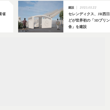
2025.03.22
建設
業省
セレンディクス、JR西
どが世界初の「3Dプリ
舎」を建設