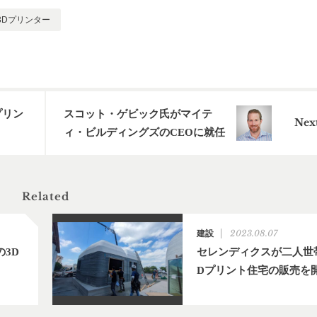
3Dプリンター
プリン
スコット・ゲビック氏がマイテ
ィ・ビルディングズのCEOに就任
Related
2023.08.07
建設
3D
セレンディクスが二人世
Dプリント住宅の販売を