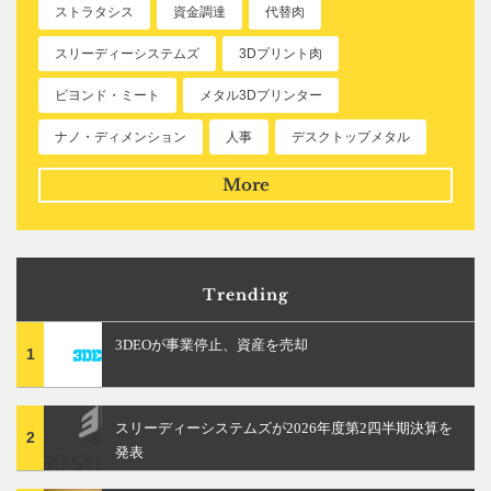
ストラタシス
資金調達
代替肉
スリーディーシステムズ
3Dプリント肉
ビヨンド・ミート
メタル3Dプリンター
ナノ・ディメンション
人事
デスクトップメタル
More
Trending
3DEOが事業停止、資産を売却
1
スリーディーシステムズが2026年度第2四半期決算を
2
発表