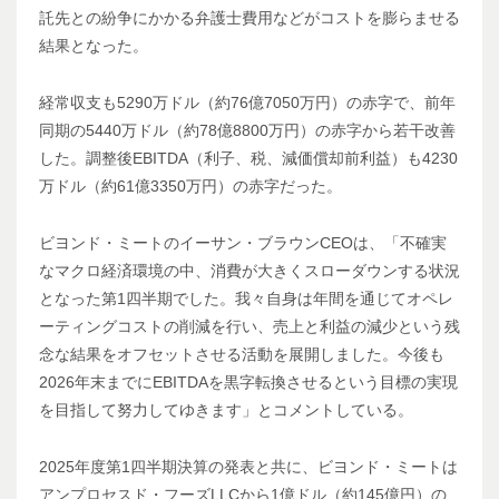
託先との紛争にかかる弁護士費用などがコストを膨らませる
結果となった。
経常収支も5290万ドル（約76億7050万円）の赤字で、前年
同期の5440万ドル（約78億8800万円）の赤字から若干改善
した。調整後EBITDA（利子、税、減価償却前利益）も4230
万ドル（約61億3350万円）の赤字だった。
ビヨンド・ミートのイーサン・ブラウンCEOは、「不確実
なマクロ経済環境の中、消費が大きくスローダウンする状況
となった第1四半期でした。我々自身は年間を通じてオペレ
ーティングコストの削減を行い、売上と利益の減少という残
念な結果をオフセットさせる活動を展開しました。今後も
2026年末までにEBITDAを黒字転換させるという目標の実現
を目指して努力してゆきます」とコメントしている。
2025年度第1四半期決算の発表と共に、ビヨンド・ミートは
アンプロセスド・フーズLLCから1億ドル（約145億円）の