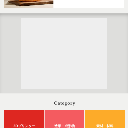
Category
3Dプリンター
造形・成形物
素材・材料