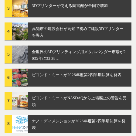
3Dプリンターが使える図書館が全国で増加
3
高知市の建設会社が高知で初めて建設3Dプリンター
4
を導入
全世界の3Dプリンティング用メタルパウダー市場が2
5
035年に32.39…
ビヨンド・ミートが2026年度第2四半期決算を発表
6
ビヨンド・ミートがNASDAQから上場廃止の警告を受
7
領
ナノ・ディメンションが2026年度第2四半期決算を発
8
表