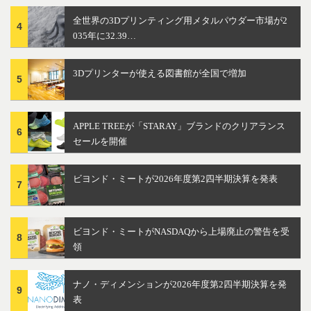
全世界の3Dプリンティング用メタルパウダー市場が2
4
035年に32.39…
3Dプリンターが使える図書館が全国で増加
5
APPLE TREEが「STARAY」ブランドのクリアランス
6
セールを開催
ビヨンド・ミートが2026年度第2四半期決算を発表
7
ビヨンド・ミートがNASDAQから上場廃止の警告を受
8
領
ナノ・ディメンションが2026年度第2四半期決算を発
9
表