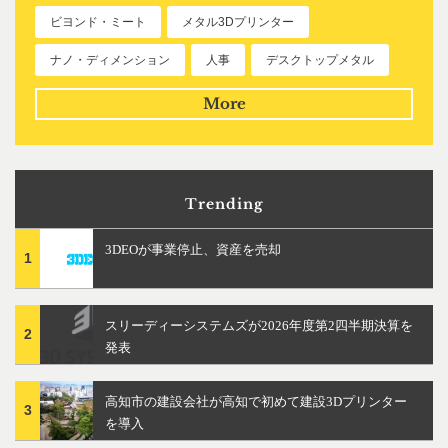
ビヨンド・ミート
メタル3Dプリンター
ナノ・ディメンション
人事
デスクトップメタル
More
Trending
3DEOが事業停止、資産を売却
1
スリーディーシステムズが2026年度第2四半期決算を
2
発表
高知市の建設会社が高知で初めて建設3Dプリンター
3
を導入