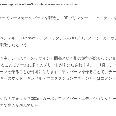
s-using-carbon-fiber-3d-printers-for-race-car-parts.html
ンターでレースカーのパーツを製造し、3Dプリンターコミュニティの
ンスキー（Penske）。ストラタシスの3Dプリンターで、カーボ
に製造したという。
る中、レースカーのデザインと開発という別の競争が始まってい
することでチームに多くのメリットがもたらされます。より良く、
ーツを作ることが可能になります。早くパーツを作ることで、チ
キーのマット・ギンベル・プロダクションマネージャーはコメン
シスのフォルタス380mcカーボンファイバー・エディションシリ
界で導入が進んでいる。