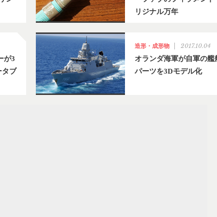
リジナル万年
2017.10.04
造形・成形物
ーが3
オランダ海軍が自軍の艦
ータブ
パーツを3Dモデル化