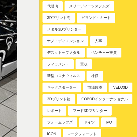
代替肉
スリーディーシステムズ
3Dプリント肉
ビヨンド・ミート
メタル3Dプリンター
ナノ・ディメンション
人事
デスクトップメタル
ベンチャー投資
フィラメント
買収
新型コロナウィルス
株価
キックスターター
市場規模
VELO3D
3Dプリント銃
COBODインターナショナル
レポート
フード3Dプリンター
フォームラブズ
ドイツ
IPO
ICON
マークフォージド