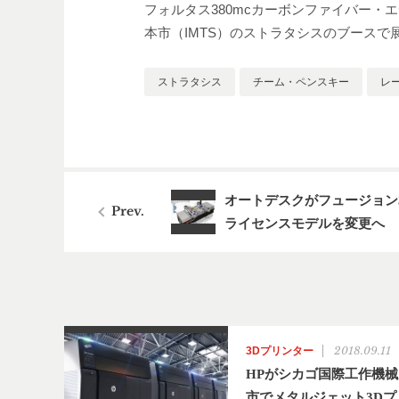
フォルタス380mcカーボンファイバー
本市（IMTS）のストラタシスのブースで
ストラタシス
チーム・ペンスキー
レ
オートデスクがフュージョン3
ライセンスモデルを変更へ
2018.09.11
3Dプリンター
HPがシカゴ国際工作機
市でメタルジェット3Dプ