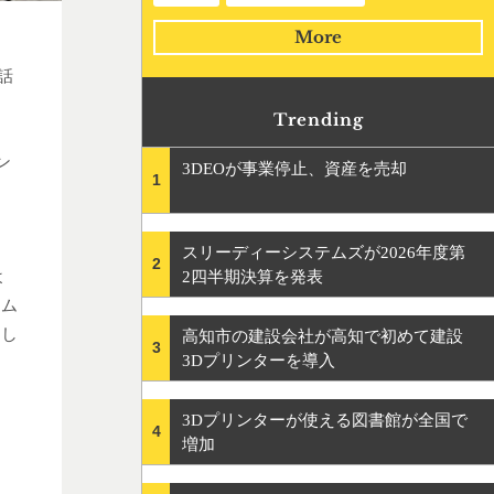
More
話
Trending
ン
3DEOが事業停止、資産を売却
1
ま
スリーディーシステムズが2026年度第
2
よ
2四半期決算を発表
ーム
トし
高知市の建設会社が高知で初めて建設
3
3Dプリンターを導入
ー
3Dプリンターが使える図書館が全国で
4
増加