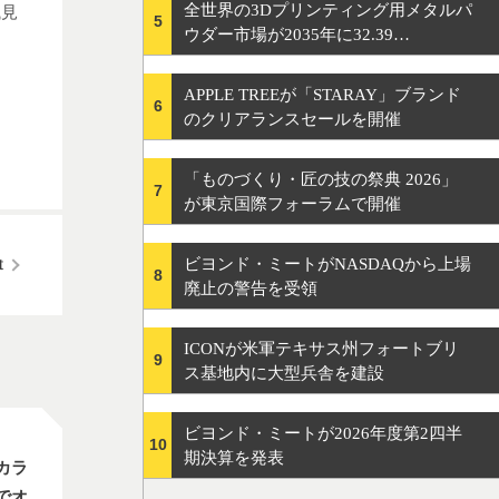
全世界の3Dプリンティング用メタルパ
械見
5
ウダー市場が2035年に32.39…
APPLE TREEが「STARAY」ブランド
6
のクリアランスセールを開催
「ものづくり・匠の技の祭典 2026」
7
が東京国際フォーラムで開催
ビヨンド・ミートがNASDAQから上場
8
廃止の警告を受領
ICONが米軍テキサス州フォートブリ
9
ス基地内に大型兵舎を建設
ビヨンド・ミートが2026年度第2四半
10
期決算を発表
カラ
でオ