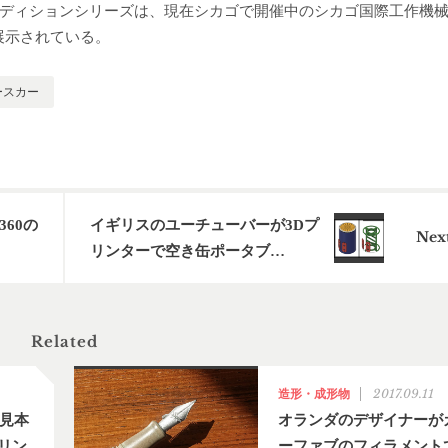
・エディションシリーズは、現在シカゴで開催中のシカゴ国際工作機
展示されている。
ースカー
60の
イギリスのユーチューバーが3Dプ
リンターで空き缶ポータブ…
Related
2017.09.11
造形・成形物
械見本
オランダのデザイナーが
リン
ーファブのフィラメント