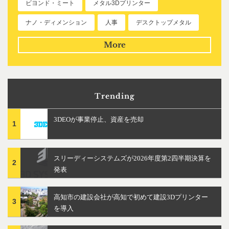
ビヨンド・ミート
メタル3Dプリンター
ナノ・ディメンション
人事
デスクトップメタル
More
Trending
3DEOが事業停止、資産を売却
1
スリーディーシステムズが2026年度第2四半期決算を
2
発表
高知市の建設会社が高知で初めて建設3Dプリンター
3
を導入