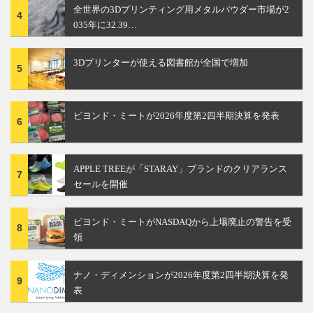
全世界の3Dプリンティング用メタルパウダー市場が2
4
035年に32.39…
3Dプリンターが使える図書館が全国で増加
5
ビヨンド・ミートが2026年度第2四半期決算を発表
6
APPLE TREEが「STARAY」ブランドのクリアランス
7
セールを開催
ビヨンド・ミートがNASDAQから上場廃止の警告を受
8
領
ナノ・ディメンションが2026年度第2四半期決算を発
9
表