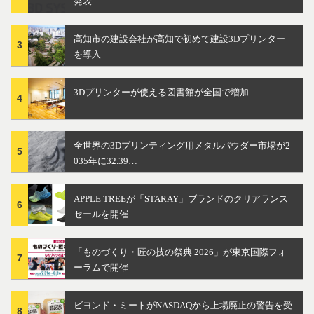
発表
高知市の建設会社が高知で初めて建設3Dプリンター
3
を導入
3Dプリンターが使える図書館が全国で増加
4
全世界の3Dプリンティング用メタルパウダー市場が2
5
035年に32.39…
APPLE TREEが「STARAY」ブランドのクリアランス
6
セールを開催
「ものづくり・匠の技の祭典 2026」が東京国際フォ
7
ーラムで開催
ビヨンド・ミートがNASDAQから上場廃止の警告を受
8