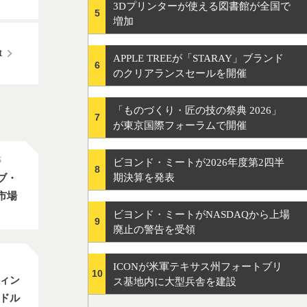
3Dプリンターが使える図書館が全国で
5
増加
APPLE TREEが「STARAY」ブランド
6
のクリアランスセールを開催
「ものづくり・匠の技の祭典 2026」
7
が東京国際フォーラムで開催
5
ビヨンド・ミートが2026年度第2四半
8
期決算を発表
ブ・
市場
ビヨンド・ミートがNASDAQから上場
9
廃止の警告を受領
ICONが米軍テキサス州フォートブリ
10
ティン
ス基地内に大型兵舎を建設
億ドル