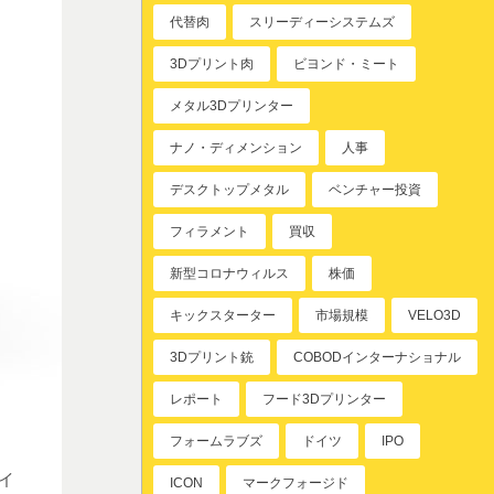
代替肉
スリーディーシステムズ
3Dプリント肉
ビヨンド・ミート
メタル3Dプリンター
ナノ・ディメンション
人事
デスクトップメタル
ベンチャー投資
フィラメント
買収
新型コロナウィルス
株価
キックスターター
市場規模
VELO3D
3Dプリント銃
COBODインターナショナル
レポート
フード3Dプリンター
フォームラブズ
ドイツ
IPO
イ
ICON
マークフォージド