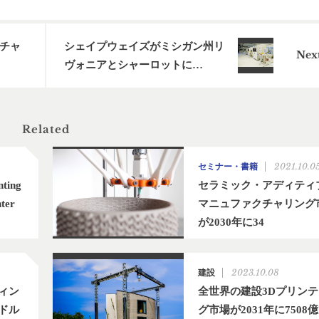
チャ
シェイプウェイズがミシガン州リ
ヴォニアとシャーロットに…
Related
2021.10.0
セミナー・書籍
ting
セラミック・アディティ
ter
マニュファクチャリング
が2030年に34
2023.10.08
建設
ィン
全世界の建設3Dプリン
億ドル
グ市場が2031年に7508