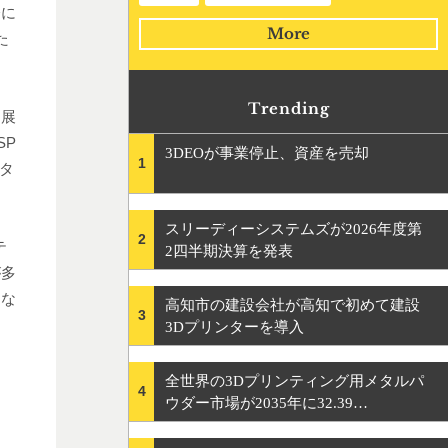
会に
More
た
Trending
出展
SP
3DEOが事業停止、資産を売却
1
ンタ
スリーディーシステムズが2026年度第
2
テ
2四半期決算を発表
が多
スな
高知市の建設会社が高知で初めて建設
3
3Dプリンターを導入
全世界の3Dプリンティング用メタルパ
4
ウダー市場が2035年に32.39…