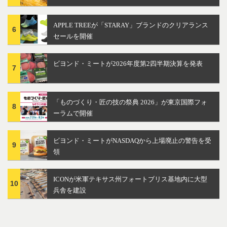
APPLE TREEが「STARAY」ブランドのクリアランス
6
セールを開催
ビヨンド・ミートが2026年度第2四半期決算を発表
7
「ものづくり・匠の技の祭典 2026」が東京国際フォ
8
ーラムで開催
ビヨンド・ミートがNASDAQから上場廃止の警告を受
9
領
ICONが米軍テキサス州フォートブリス基地内に大型
10
兵舎を建設