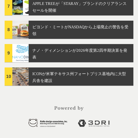
APPLE TREEが「STARAY」ブランドのクリアランス
7
セールを開催
ビヨンド・ミートがNASDAQから上場廃止の警告を受
8
領
ナノ・ディメンションが2026年度第2四半期決算を発
9
表
ICONが米軍テキサス州フォートブリス基地内に大型
10
兵舎を建設
Powered by