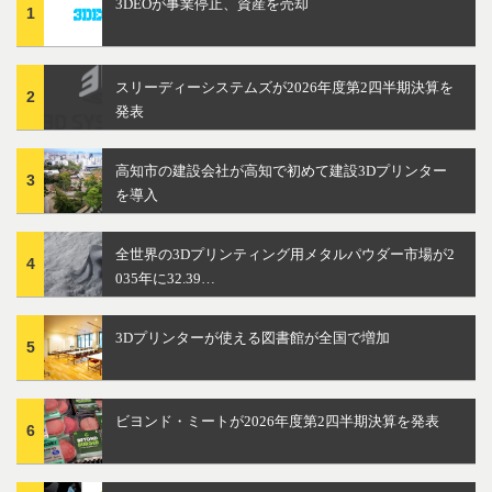
3DEOが事業停止、資産を売却
1
スリーディーシステムズが2026年度第2四半期決算を
2
発表
高知市の建設会社が高知で初めて建設3Dプリンター
3
を導入
全世界の3Dプリンティング用メタルパウダー市場が2
4
035年に32.39…
3Dプリンターが使える図書館が全国で増加
5
ビヨンド・ミートが2026年度第2四半期決算を発表
6