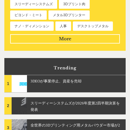
スリーディーシステムズ
3Dプリント肉
ビヨンド・ミート
メタル3Dプリンター
ナノ・ディメンション
人事
デスクトップメタル
More
Trending
3DEOが事業停止、資産を売却
1
スリーディーシステムズが2026年度第2四半期決算を
2
発表
全世界の3Dプリンティング用メタルパウダー市場が2
3