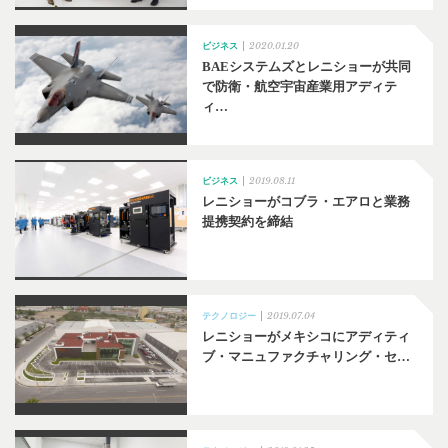
2020.01.20
ビジネス
BAEシステムズとレニショーが共同
で防衛・航空宇宙産業用アディテ
ィ…
2019.08.11
ビジネス
レニショーがコブラ・エアロと業務
提携契約を締結
2019.07.04
テクノロジー
レニショーがメキシコにアディティ
ブ・マニュファクチャリング・セ…