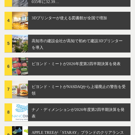
035年に32.39…
3Dプリンターが使える図書館が全国で増加
4
高知市の建設会社が高知で初めて建設3Dプリンター
5
を導入
ビヨンド・ミートが2026年度第2四半期決算を発表
6
ビヨンド・ミートがNASDAQから上場廃止の警告を受
7
領
ナノ・ディメンションが2026年度第2四半期決算を発
8
表
APPLE TREEが「STARAY」ブランドのクリアランス