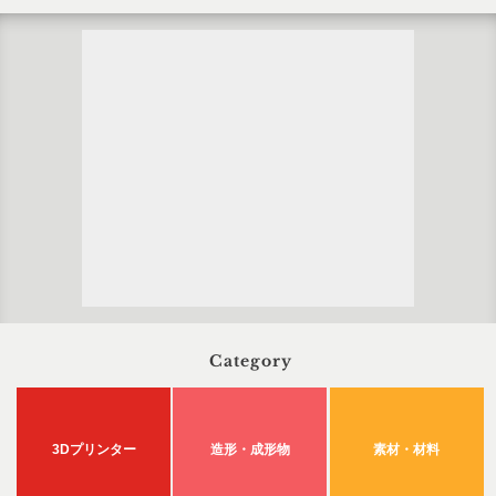
Category
3Dプリンター
造形・成形物
素材・材料