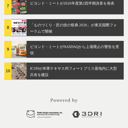
ビヨンド・ミートが2026年度第2四半期決算を発表
7
「ものづくり・匠の技の祭典 2026」が東京国際フォ
8
ーラムで開催
ビヨンド・ミートがNASDAQから上場廃止の警告を受
9
領
ICONが米軍テキサス州フォートブリス基地内に大型
10
兵舎を建設
Powered by