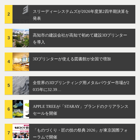
スリーディーシステムズが2026年度第2四半期決算を
2
発表
高知市の建設会社が高知で初めて建設3Dプリンター
3
を導入
3Dプリンターが使える図書館が全国で増加
4
全世界の3Dプリンティング用メタルパウダー市場が2
5
035年に32.39…
APPLE TREEが「STARAY」ブランドのクリアランス
6
セールを開催
「ものづくり・匠の技の祭典 2026」が東京国際フォ
7
ーラムで開催